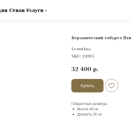
ции
Стили
Услуги
Керамический табурет Пти
Leontina
SKU:
24915
32 400
р.
Купить
Габаритные размеры:
Высота 46 см
Диаметр 28 см