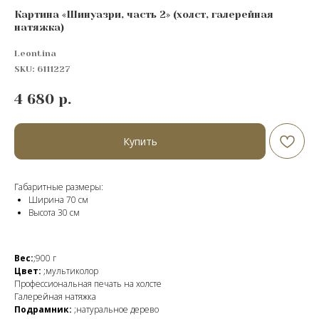
Картина «Шинуазри, часть 2» (холст, галерейная
натяжка)
Leontina
SKU:
6111227
4 680
р.
Купить
Габаритные размеры:
Ширина 70 см
Высота 30 см
Вес:
;900 г
Цвет:
;мультиколор
Профессиональная печать на холсте
Галерейная натяжка
Подрамник:
;натуральное дерево