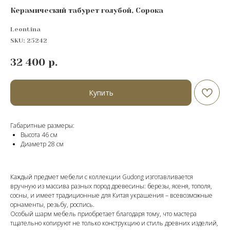
Керамический табурет голубой, Сорока
Leontina
SKU:
25242
32 400
р.
Купить
Габаритные размеры:
Высота 46 см
Диаметр 28 см
Каждый предмет мебели с коллекции Gudong изготавливается
вручную из массива разных пород древесины: березы, ясеня, тополя,
сосны, и имеет традиционные для Китая украшения – всевозможные
орнаменты, резьбу, роспись.
Особый шарм мебель приобретает благодаря тому, что мастера
тщательно копируют не только конструкцию и стиль древних изделий,