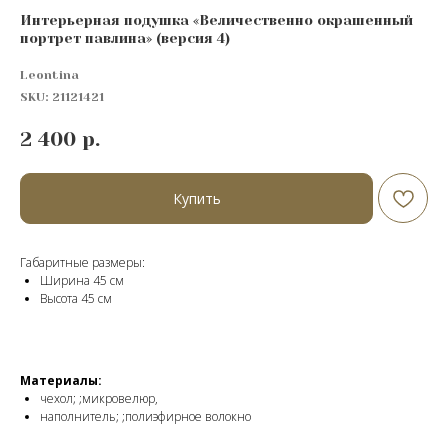
Интерьерная подушка «Величественно окрашенный
портрет павлина» (версия 4)
Leontina
SKU:
21121421
2 400
р.
Купить
Габаритные размеры:
Ширина 45 см
Высота 45 см
Материалы:
чехол; ;микровелюр,
наполнитель; ;полиэфирное волокно