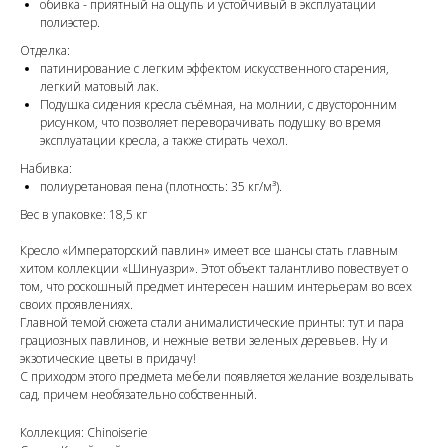
обивка - приятный на ощупь и устойчивый в эксплуатации
полиэстер.
Отделка:
патинирование с легким эффектом искусственного старения,
легкий матовый лак.
Подушка сидения кресла съёмная, на молнии, с двусторонним
рисунком, что позволяет переворачивать подушку во время
эксплуатации кресла, а также стирать чехол.
Набивка:
полиуретановая пена (плотность: 35 кг/м³).
Вес в упаковке: 18,5 кг
Кресло «Императорский павлин» имеет все шансы стать главным
хитом коллекции «Шинуазри». Этот объект талантливо повествует о
том, что роскошный предмет интересен нашим интерьерам во всех
своих проявлениях.
Главной темой сюжета стали анималистические принты: тут и пара
грациозных павлинов, и нежные ветви зеленых деревьев. Ну и
экзотические цветы в придачу!
С приходом этого предмета мебели появляется желание возделывать
сад, причем необязательно собственный.
Коллекция: Chinoiserie