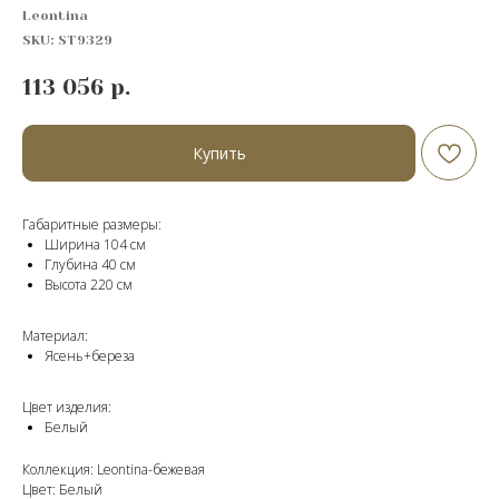
Leontina
SKU:
ST9329
113 056
р.
Купить
Габаритные размеры:
Ширина 104 см
Глубина 40 см
Высота 220 cм
Материал:
Ясень+береза
Цвет изделия:
Белый
Коллекция: Leontina-бежевая
Цвет: Белый