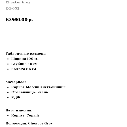
Chester Grey
CG-053
67860.00
р.
Купить
Габаритные размеры:
Ширина 100 см
Глубина 40 см
Высота 86 см
Материал:
Каркас-Массив лиственницы
Cтолешница- Ясень
МДФ
Цвет изделия:
Корпус: Серый
Коллекция: Chester Grey