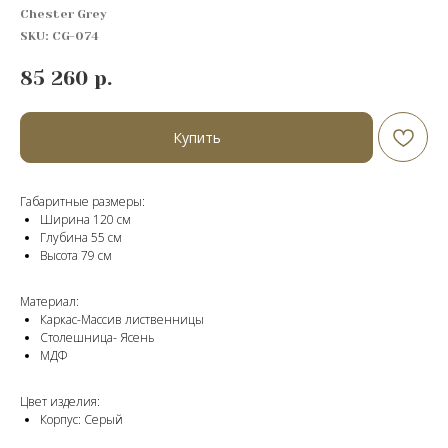
Chester Grey
SKU:
CG-074
85 260
р.
Купить
Габаритные размеры:
Ширина 120 см
Глубина 55 см
Высота 79 см
Материал:
Каркас-Массив лиственницы
Cтолешница- Ясень
МДФ
Цвет изделия:
Корпус: Серый