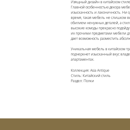
Изящный дизайн в китайском стиле
Главной особенностью декора мебел
изысканность и лаконичность. Ни 
время, такая мебель не слишком в
обилием ненужных деталей, а стил
высокие комоды прекрасно подойду
их прочими предметами мебели дл
дает возможность разместить абсол
Уникальная мебель в китайском тр
подчеркнет изысканный вкус владел
апартаментах.
Коллекция: Asia Antique
Стиль: Китайский стиль
Раздел: Полки