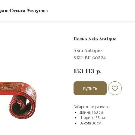
ции
Стили
Услуги
Полка Asia Antique
Asia Antique
SKU:
BF-60524
153 113
р.
Купить
Габаритные размеры:
Длина 160 см
Ширина 38 см
Высота 36 cм