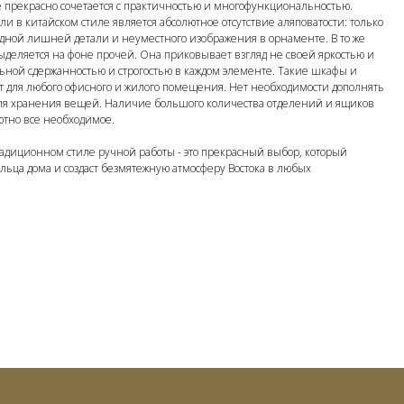
 прекрасно сочетается с практичностью и многофункциональностью.
и в китайском стиле является абсолютное отсутствие аляповатости: только
одной лишней детали и неуместного изображения в орнаменте. В то же
ыделяется на фоне прочей. Она приковывает взгляд не своей яркостью и
ьной сдержанностью и строгостью в каждом элементе. Такие шкафы и
т для любого офисного и жилого помещения. Нет необходимости дополнять
я хранения вещей. Наличие большого количества отделений и ящиков
ютно все необходимое.
адиционном стиле ручной работы - это прекрасный выбор, который
ьца дома и создаст безмятежную атмосферу Востока в любых