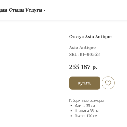
ции
Стили
Услуги
Статуя Asia Antique
Asia Antique
SKU:
BF-60553
255 187
р.
Купить
Габаритные размеры:
Длина 35 см
Ширина 35 см
Высота 170 cм