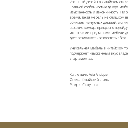
Изящный дизайн в китайском стиле
Главной особенностью декора мебел
изысканность и лаконичность. Ни 
время. такая мебель не слишком в
обилием ненужных деталей. а стил
высокие комоды прекрасно подойду
их прочими предметами мебели дл
дает возможность разместить абсол
Уникальная мебель в китайском тр
подчеркнет изысканный вкус владел
апартаментах.
Коллекция: Asia Antique
Стиль: Китайский стиль
Раздел: Статуэтки