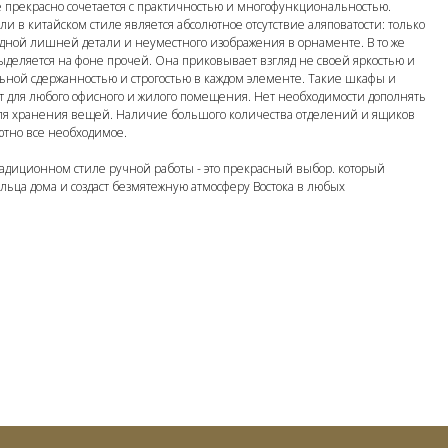
 прекрасно сочетается с практичностью и многофункциональностью.
и в китайском стиле является абсолютное отсутствие аляповатости: только
одной лишней детали и неуместного изображения в орнаменте. В то же
ыделяется на фоне прочей. Она приковывает взгляд не своей яркостью и
ьной сдержанностью и строгостью в каждом элементе. Такие шкафы и
т для любого офисного и жилого помещения. Нет необходимости дополнять
я хранения вещей. Наличие большого количества отделений и ящиков
ютно все необходимое.
адиционном стиле ручной работы - это прекрасный выбор. который
ьца дома и создаст безмятежную атмосферу Востока в любых