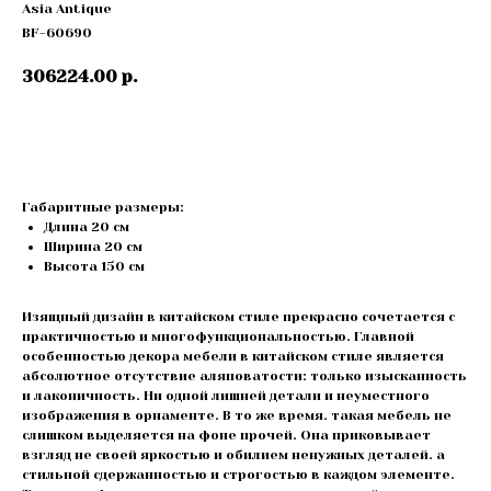
Asia Antique
BF-60690
306224.00
р.
Купить
Габаритные размеры:
Длина 20 см
Ширина 20 см
Высота 150 cм
Изящный дизайн в китайском стиле прекрасно сочетается с
практичностью и многофункциональностью. Главной
особенностью декора мебели в китайском стиле является
абсолютное отсутствие аляповатости: только изысканность
и лаконичность. Ни одной лишней детали и неуместного
изображения в орнаменте. В то же время. такая мебель не
слишком выделяется на фоне прочей. Она приковывает
взгляд не своей яркостью и обилием ненужных деталей. а
стильной сдержанностью и строгостью в каждом элементе.