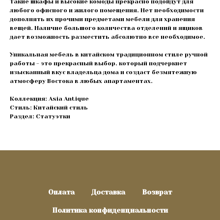
Такие шкафы и высокие комоды прекрасно подойдут для
любого офисного и жилого помещения. Нет необходимости
дополнять их прочими предметами мебели для хранения
вещей. Наличие большого количества отделений и ящиков
дает возможность разместить абсолютно все необходимое.
Уникальная мебель в китайском традиционном стиле ручной
работы - это прекрасный выбор. который подчеркнет
изысканный вкус владельца дома и создаст безмятежную
атмосферу Востока в любых апартаментах.
Коллекция: Asia Antique
Стиль: Китайский стиль
Раздел: Статуэтки
Оплата
Доставка
Возврат
Политика конфиденциальности