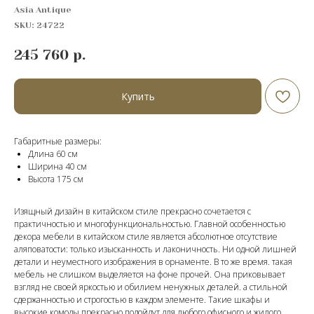
Asia Antique
SKU:
24722
245 760
р.
Купить
Габаритные размеры:
Длина 60 см
Ширина 40 см
Высота 175 cм
Изящный дизайн в китайском стиле прекрасно сочетается с
практичностью и многофункциональностью. Главной особенностью
декора мебели в китайском стиле является абсолютное отсутствие
аляповатости: только изысканность и лаконичность. Ни одной лишней
детали и неуместного изображения в орнаменте. В то же время. такая
мебель не слишком выделяется на фоне прочей. Она приковывает
взгляд не своей яркостью и обилием ненужных деталей. а стильной
сдержанностью и строгостью в каждом элементе. Такие шкафы и
высокие комоды прекрасно подойдут для любого офисного и жилого