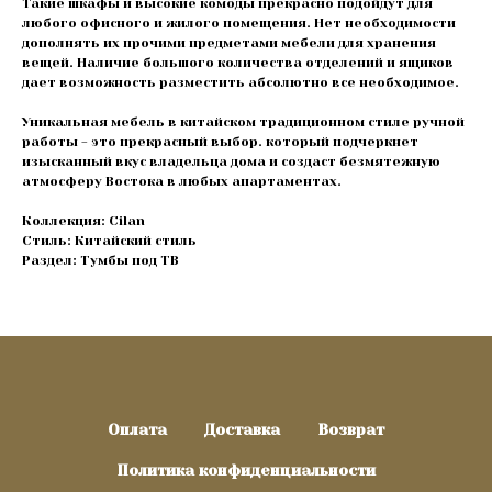
Такие шкафы и высокие комоды прекрасно подойдут для
любого офисного и жилого помещения. Нет необходимости
дополнять их прочими предметами мебели для хранения
вещей. Наличие большого количества отделений и ящиков
дает возможность разместить абсолютно все необходимое.
Уникальная мебель в китайском традиционном стиле ручной
работы - это прекрасный выбор. который подчеркнет
изысканный вкус владельца дома и создаст безмятежную
атмосферу Востока в любых апартаментах.
Коллекция: Cilan
Стиль: Китайский стиль
Раздел: Тумбы под ТВ
Оплата
Доставка
Возврат
Политика конфиденциальности