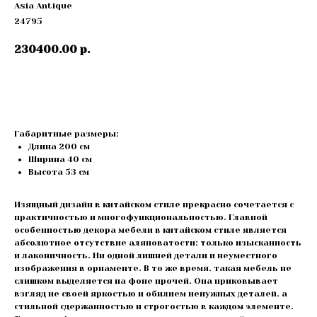
Asia Antique
24795
230400.00
р.
Купить
Габаритные размеры:
Длина 200 см
Ширина 40 см
Высота 53 cм
Изящный дизайн в китайском стиле прекрасно сочетается с
практичностью и многофункциональностью. Главной
особенностью декора мебели в китайском стиле является
абсолютное отсутствие аляповатости: только изысканность
и лаконичность. Ни одной лишней детали и неуместного
изображения в орнаменте. В то же время. такая мебель не
слишком выделяется на фоне прочей. Она приковывает
взгляд не своей яркостью и обилием ненужных деталей. а
стильной сдержанностью и строгостью в каждом элементе.