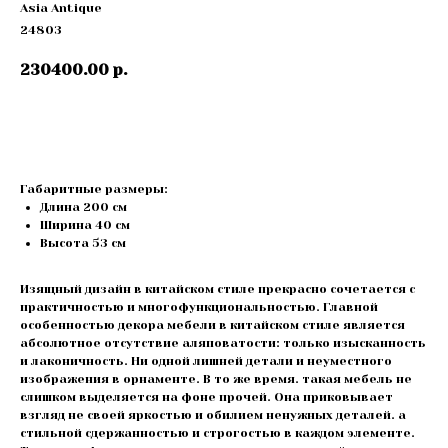
Asia Antique
24803
230400.00
р.
Купить
Габаритные размеры:
Длина 200 см
Ширина 40 см
Высота 53 cм
Изящный дизайн в китайском стиле прекрасно сочетается с
практичностью и многофункциональностью. Главной
особенностью декора мебели в китайском стиле является
абсолютное отсутствие аляповатости: только изысканность
и лаконичность. Ни одной лишней детали и неуместного
изображения в орнаменте. В то же время. такая мебель не
слишком выделяется на фоне прочей. Она приковывает
взгляд не своей яркостью и обилием ненужных деталей. а
стильной сдержанностью и строгостью в каждом элементе.