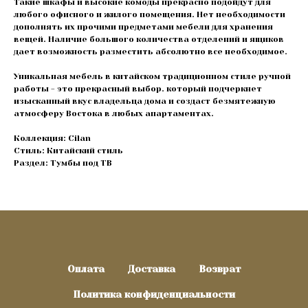
Такие шкафы и высокие комоды прекрасно подойдут для
любого офисного и жилого помещения. Нет необходимости
дополнять их прочими предметами мебели для хранения
вещей. Наличие большого количества отделений и ящиков
дает возможность разместить абсолютно все необходимое.
Уникальная мебель в китайском традиционном стиле ручной
работы - это прекрасный выбор. который подчеркнет
изысканный вкус владельца дома и создаст безмятежную
атмосферу Востока в любых апартаментах.
Коллекция: Cilan
Стиль: Китайский стиль
Раздел: Тумбы под ТВ
Оплата
Доставка
Возврат
Политика конфиденциальности