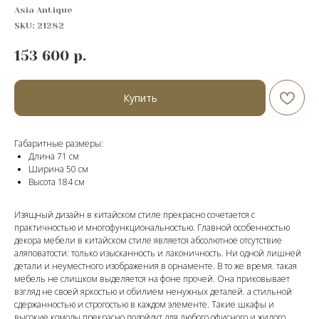
Asia Antique
SKU:
21282
153 600
р.
Купить
Габаритные размеры:
Длина 71 см
Ширина 50 см
Высота 184 cм
Изящный дизайн в китайском стиле прекрасно сочетается с
практичностью и многофункциональностью. Главной особенностью
декора мебели в китайском стиле является абсолютное отсутствие
аляповатости: только изысканность и лаконичность. Ни одной лишней
детали и неуместного изображения в орнаменте. В то же время. такая
мебель не слишком выделяется на фоне прочей. Она приковывает
взгляд не своей яркостью и обилием ненужных деталей. а стильной
сдержанностью и строгостью в каждом элементе. Такие шкафы и
высокие комоды прекрасно подойдут для любого офисного и жилого