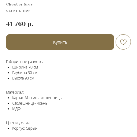
Chester Grey
SKU:
CG-022
41 760
р.
Купить
Габаритные размеры:
Ширина 70 см
Глубина 30 см
Высота 90 см
Материал:
Каркас-Массив лиственницы
Cтолешница- Ясень
МДФ
Цвет изделия:
Корпус: Серый