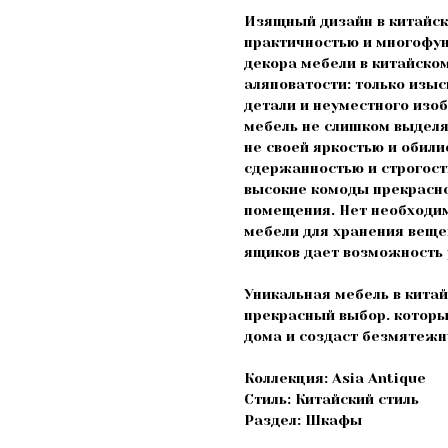
Изящный дизайн в китайск
практичностью и многофун
декора мебели в китайско
аляповатости: только изыс
детали и неуместного изоб
мебель не слишком выделя
не своей яркостью и обили
сдержанностью и строгост
высокие комоды прекрасно
помещения. Нет необходи
мебели для хранения веще
ящиков дает возможность 
Уникальная мебель в кита
прекрасный выбор. которы
дома и создаст безмятежн
Коллекция: Asia Antique
Стиль: Китайский стиль
Раздел: Шкафы