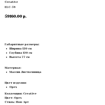
Creative
ELC-59
59160.00
р.
Купить
Габаритные размеры:
Ширина 120 см
Глубина 120 см
Высота 77 cм
Материал:
Массив Лиственница
Цвет изделия:
Орех
Коллекция: Creative
Цвет: Орех
Стиль: Поп-Арт