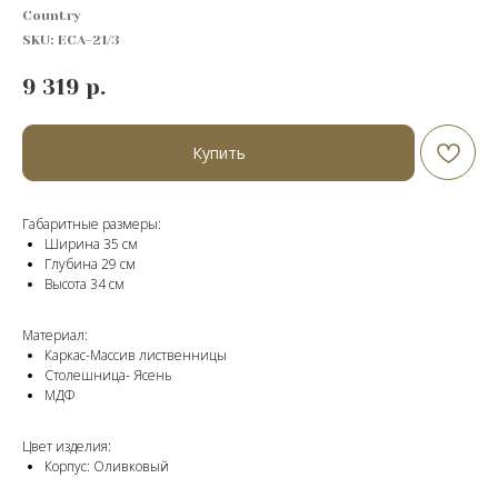
Country
SKU:
ECA-21/3
9 319
р.
Купить
Габаритные размеры:
Ширина 35 см
Глубина 29 см
Высота 34 см
Материал:
Каркас-Массив лиственницы
Cтолешница- Ясень
МДФ
Цвет изделия:
Корпус: Оливковый