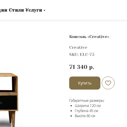
ции
Стили
Услуги
Консоль «Creative»
Creative
SKU:
ELC-75
71 340
р.
Купить
Габаритные размеры:
Ширина 120 см
Глубина 45 см
Высота 60 cм