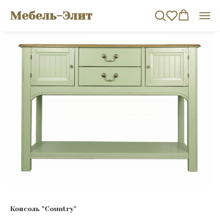
Мебель-Элит
Консоль "Сountry"