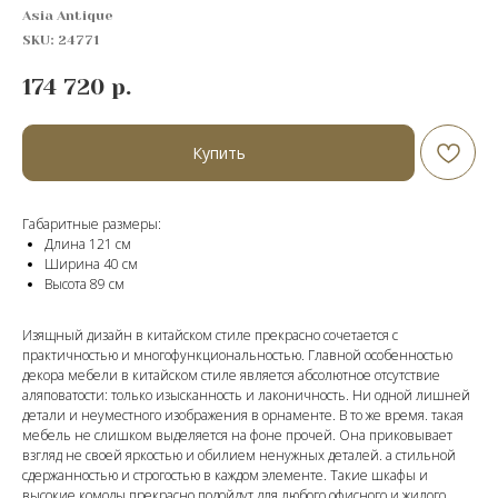
Asia Antique
SKU:
24771
174 720
р.
Купить
Габаритные размеры:
Длина 121 см
Ширина 40 см
Высота 89 cм
Изящный дизайн в китайском стиле прекрасно сочетается с
практичностью и многофункциональностью. Главной особенностью
декора мебели в китайском стиле является абсолютное отсутствие
аляповатости: только изысканность и лаконичность. Ни одной лишней
детали и неуместного изображения в орнаменте. В то же время. такая
мебель не слишком выделяется на фоне прочей. Она приковывает
взгляд не своей яркостью и обилием ненужных деталей. а стильной
сдержанностью и строгостью в каждом элементе. Такие шкафы и
высокие комоды прекрасно подойдут для любого офисного и жилого