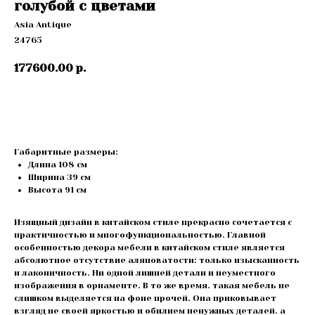
голубой с цветами
Asia Antique
24765
177600.00
р.
Купить
Габаритные размеры:
Длина 108 см
Ширина 39 см
Высота 91 cм
Изящный дизайн в китайском стиле прекрасно сочетается с
практичностью и многофункциональностью. Главной
особенностью декора мебели в китайском стиле является
абсолютное отсутствие аляповатости: только изысканность
и лаконичность. Ни одной лишней детали и неуместного
изображения в орнаменте. В то же время. такая мебель не
слишком выделяется на фоне прочей. Она приковывает
взгляд не своей яркостью и обилием ненужных деталей. а