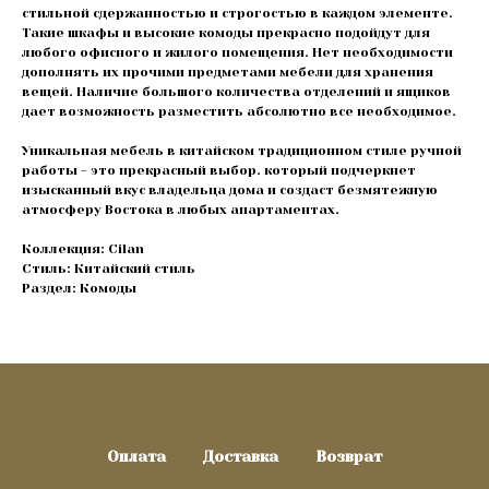
стильной сдержанностью и строгостью в каждом элементе.
Такие шкафы и высокие комоды прекрасно подойдут для
любого офисного и жилого помещения. Нет необходимости
дополнять их прочими предметами мебели для хранения
вещей. Наличие большого количества отделений и ящиков
дает возможность разместить абсолютно все необходимое.
Уникальная мебель в китайском традиционном стиле ручной
работы - это прекрасный выбор. который подчеркнет
изысканный вкус владельца дома и создаст безмятежную
атмосферу Востока в любых апартаментах.
Коллекция: Cilan
Стиль: Китайский стиль
Раздел: Комоды
Оплата
Доставка
Возврат