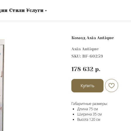
ции
Стили
Услуги
Комод Asia Antique
Asia Antique
SKU:
BF-60259
178 632
р.
Купить
Габаритные размеры:
Длина 75 см
Ширина 35 см
Высота 120 cм