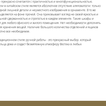
 прекрасно сочетается с практичностью и многофункциональностью.
и в китайском стиле является абсолютное отсутствие аляповатости: только
одной лишней детали и неуместного изображения в орнаменте. В то же
ыделяется на фоне прочей. Она приковывает взгляд не своей яркостью и
ьной сдержанностью и строгостью в каждом элементе. Такие шкафы и
т для любого офисного и жилого помещения. Нет необходимости дополнять
я хранения вещей. Наличие большого количества отделений и ящиков
ютно все необходимое.
адиционном стиле ручной работы - это прекрасный выбор. который
ьца дома и создаст безмятежную атмосферу Востока в любых