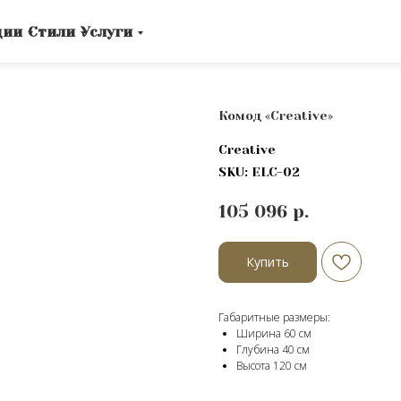
ции
Стили
Услуги
Комод «Creative»
Creative
SKU:
ELC-02
105 096
р.
Купить
Габаритные размеры:
Ширина 60 см
Глубина 40 см
Высота 120 cм