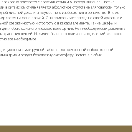
 прекрасно сочетается с практичностью и многофункциональностью.
и в китайском стиле является абсолютное отсутствие аляповатости: только
одной лишней детали и неуместного изображения в орнаменте. В то же
ыделяется на фоне прочей. Она приковывает взгляд не своей яркостью и
ьной сдержанностью и строгостью в каждом элементе. Такие шкафы и
т для любого офисного и жилого помещения. Нет необходимости дополнять
я хранения вещей. Наличие большого количества отделений и ящиков
ютно все необходимое.
адиционном стиле ручной работы - это прекрасный выбор. который
ьца дома и создаст безмятежную атмосферу Востока в любых