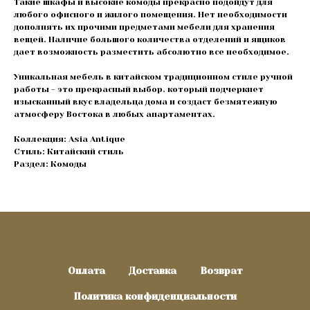
Такие шкафы и высокие комоды прекрасно подойдут для
любого офисного и жилого помещения. Нет необходимости
дополнять их прочими предметами мебели для хранения
вещей. Наличие большого количества отделений и ящиков
дает возможность разместить абсолютно все необходимое.
Уникальная мебель в китайском традиционном стиле ручной
работы - это прекрасный выбор. который подчеркнет
изысканный вкус владельца дома и создаст безмятежную
атмосферу Востока в любых апартаментах.
Коллекция: Asia Antique
Стиль: Китайский стиль
Раздел: Комоды
Оплата
Доставка
Возврат
Политика конфиденциальности