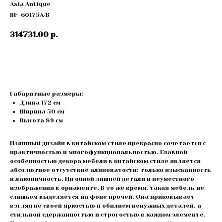
Asia Antique
BF-60175A/B
314731.00
р.
Купить
Габаритные размеры:
Длина 172 см
Ширина 50 см
Высота 89 cм
Изящный дизайн в китайском стиле прекрасно сочетается с
практичностью и многофункциональностью. Главной
особенностью декора мебели в китайском стиле является
абсолютное отсутствие аляповатости: только изысканность
и лаконичность. Ни одной лишней детали и неуместного
изображения в орнаменте. В то же время. такая мебель не
слишком выделяется на фоне прочей. Она приковывает
взгляд не своей яркостью и обилием ненужных деталей. а
стильной сдержанностью и строгостью в каждом элементе.