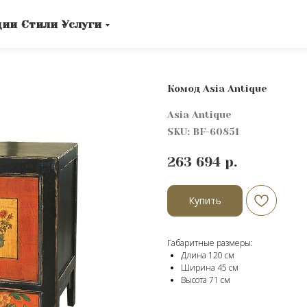
ции
Стили
Услуги
Комод Asia Antique
Asia Antique
SKU:
BF-60851
263 694
р.
Купить
Габаритные размеры:
Длина 120 см
Ширина 45 см
Высота 71 cм