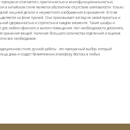
 прекрасно сочетается с практичностью и многофункциональностью.
и в китайском стиле является абсолютное отсутствие аляповатости: только
одной лишней детали и неуместного изображения в орнаменте. В то же
ыделяется на фоне прочей. Она приковывает взгляд не своей яркостью и
ьной сдержанностью и строгостью в каждом элементе. Такие шкафы и
т для любого офисного и жилого помещения. Нет необходимости дополнять
я хранения вещей. Наличие большого количества отделений и ящиков
ютно все необходимое.
адиционном стиле ручной работы - это прекрасный выбор. который
ьца дома и создаст безмятежную атмосферу Востока в любых