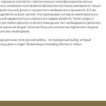
 прекрасно сочетается с практичностью и многофункциональностью.
и в китайском стиле является абсолютное отсутствие аляповатости: только
одной лишней детали и неуместного изображения в орнаменте. В то же
ыделяется на фоне прочей. Она приковывает взгляд не своей яркостью и
ьной сдержанностью и строгостью в каждом элементе. Такие шкафы и
т для любого офисного и жилого помещения. Нет необходимости дополнять
я хранения вещей. Наличие большого количества отделений и ящиков
ютно все необходимое.
адиционном стиле ручной работы - это прекрасный выбор. который
ьца дома и создаст безмятежную атмосферу Востока в любых