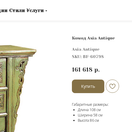
ции
Стили
Услуги
Комод Asia Antique
Asia Antique
SKU:
BF-60798
161 618
р.
Купить
Габаритные размеры:
Длина 108 см
Ширина 58 см
Высота 86 cм