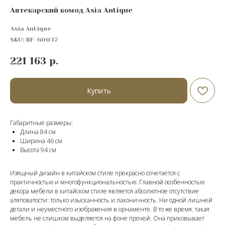
Аптекарский комод Asia Antique
Asia Antique
SKU:
BF-60037
221 163
р.
Купить
Габаритные размеры:
Длина 84 см
Ширина 46 см
Высота 94 cм
Изящный дизайн в китайском стиле прекрасно сочетается с
практичностью и многофункциональностью. Главной особенностью
декора мебели в китайском стиле является абсолютное отсутствие
аляповатости: только изысканность и лаконичность. Ни одной лишней
детали и неуместного изображения в орнаменте. В то же время. такая
мебель не слишком выделяется на фоне прочей. Она приковывает