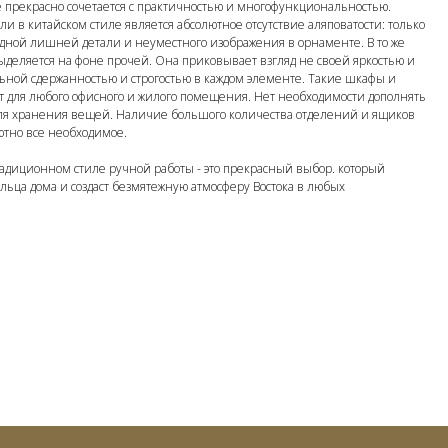
 прекрасно сочетается с практичностью и многофункциональностью.
и в китайском стиле является абсолютное отсутствие аляповатости: только
одной лишней детали и неуместного изображения в орнаменте. В то же
ыделяется на фоне прочей. Она приковывает взгляд не своей яркостью и
ьной сдержанностью и строгостью в каждом элементе. Такие шкафы и
т для любого офисного и жилого помещения. Нет необходимости дополнять
я хранения вещей. Наличие большого количества отделений и ящиков
ютно все необходимое.
адиционном стиле ручной работы - это прекрасный выбор. который
ьца дома и создаст безмятежную атмосферу Востока в любых