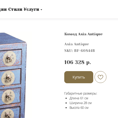
ции
Стили
Услуги
Комод Asia Antique
Asia Antique
SKU:
BF-60844B
106 328
р.
Купить
Габаритные размеры:
Длина 61 см
Ширина 28 см
Высота 60 cм