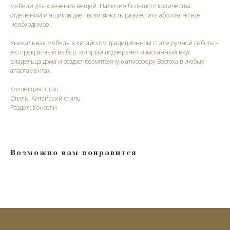
мебели для хранения вещей. Наличие большого количества
отделений и ящиков дает возможность разместить абсолютно все
необходимое.
Уникальная мебель в китайском традиционном стиле ручной работы -
это прекрасный выбор. который подчеркнет изысканный вкус
владельца дома и создаст безмятежную атмосферу Востока в любых
апартаментах.
Коллекция: Cilan
Стиль: Китайский стиль
Раздел: Консоли
Возможно вам понравится