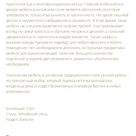
практичностью и многофункциональностью. Главной особенностью
декора мебели в китайском стиле является абсолютное отсутствие
аляповатости: только изысканность и лаконичность. Ни одной лишней
детали и неуместного изображения в орнаменте. В то же время. такая
мебель не слишком выделяется на фоне прочей. Она приковывает
взгляд не своей яркостью и обилием ненужных деталей. а стильной
сдержанностью и строгостью в каждом элементе. Такие шкафы и
высокие комоды прекрасно подойдут для любого офисного и жилого
помещения. Нет необходимости дополнять их прочими предметами
мебели для хранения вещей. Наличие большого количества
отделений и ящиков дает возможность разместить абсолютно все
необходимое.
Уникальная мебель в китайском традиционном стиле ручной работы -
это прекрасный выбор. который подчеркнет изысканный вкус
владельца дома и создаст безмятежную атмосферу Востока в любых
апартаментах.
Коллекция: Cilan
Стиль: Китайский стиль
Раздел: Консоли