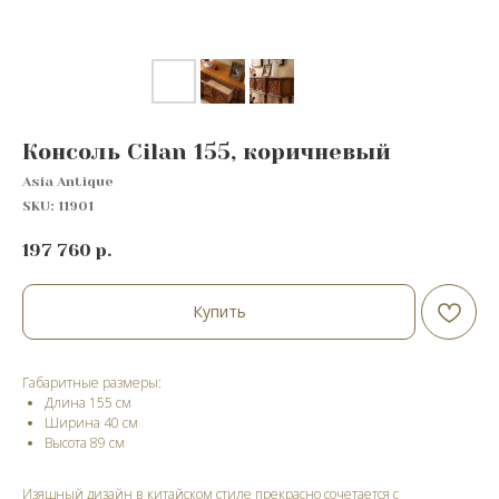
Консоль Cilan 155, коричневый
Asia Antique
SKU:
11901
197 760
р.
Купить
Габаритные размеры:
Длина 155 см
Ширина 40 см
Высота 89 cм
Изящный дизайн в китайском стиле прекрасно сочетается с