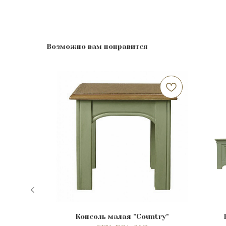
Возможно вам понравится
untry"
Консоль малая "Сountry"