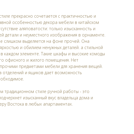
стиле прекрасно сочетается с практичностью и
авной особенностью декора мебели в китайском
сутствие аляповатости: только изысканность и
ей детали и неуместного изображения в орнаменте.
 не слишком выделяется на фоне прочей. Она
 яркостью и обилием ненужных деталей. а стильной
в каждом элементе. Такие шкафы и высокие комоды
го офисного и жилого помещения. Нет
 прочими предметами мебели для хранения вещей.
а отделений и ящиков дает возможность
еобходимое.
ом традиционном стиле ручной работы - это
одчеркнет изысканный вкус владельца дома и
еру Востока в любых апартаментах.