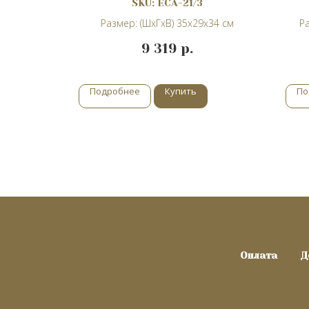
SKU:
ECA-21/3
х46 см
Размер: (ШхГхВ) 35х29х34 см
Ра
9 319
р.
Подробнее
Купить
По
Оплата
Д