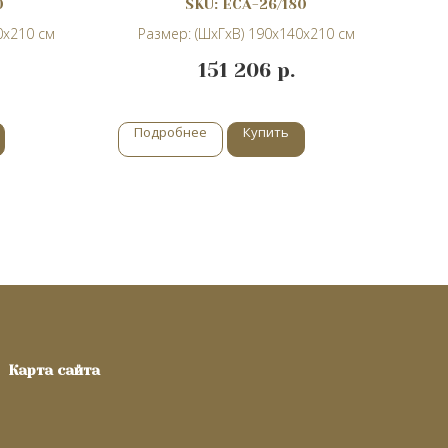
0
SKU:
ECA-26/180
0х210 см
Размер: (ШхГхВ) 190х140х210 см
151 206
р.
Подробнее
Купить
П
Карта сайта