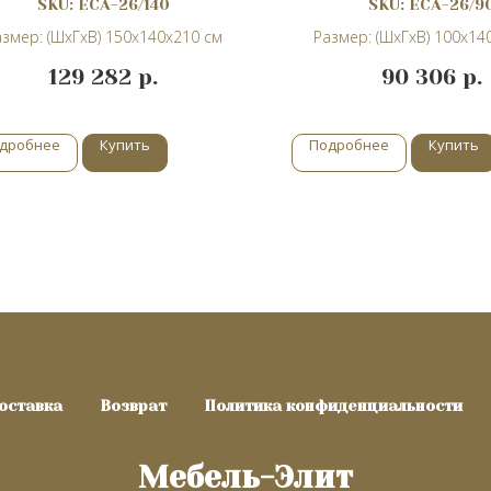
SKU:
ECA-26/140
SKU:
ECA-26/9
змер: (ШхГхВ) 150х140х210 см
Размер: (ШхГхВ) 100х14
129 282
р.
90 306
р.
дробнее
Купить
Подробнее
Купить
оставка
Возврат
Политика конфиденциальности
Мебель-Элит