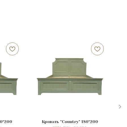
90*200
Кровать "Сountry" 180*200
Т