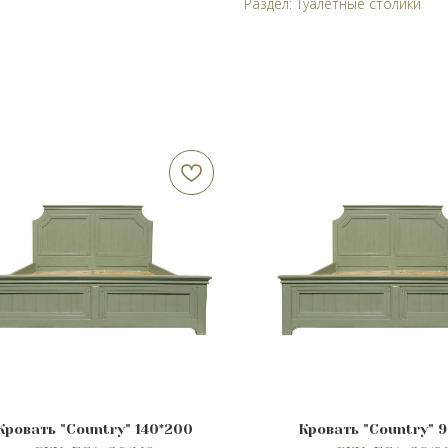
Раздел: Туалетные столики
Кровать "Сountry" 140*200
Кровать "Сountry" 