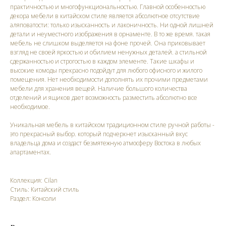
практичностью и многофункциональностью. Главной особенностью
декора мебели в китайском стиле является абсолютное отсутствие
аляповатости: только изысканность и лаконичность. Ни одной лишней
детали и неуместного изображения в орнаменте. В то же время. такая
мебель не слишком выделяется на фоне прочей. Она приковывает
взгляд не своей яркостью и обилием ненужных деталей. а стильной
сдержанностью и строгостью в каждом элементе. Такие шкафы и
высокие комоды прекрасно подойдут для любого офисного и жилого
помещения. Нет необходимости дополнять их прочими предметами
мебели для хранения вещей. Наличие большого количества
отделений и ящиков дает возможность разместить абсолютно все
необходимое.
Уникальная мебель в китайском традиционном стиле ручной работы -
это прекрасный выбор. который подчеркнет изысканный вкус
владельца дома и создаст безмятежную атмосферу Востока в любых
апартаментах.
Коллекция: Cilan
Стиль: Китайский стиль
Раздел: Консоли