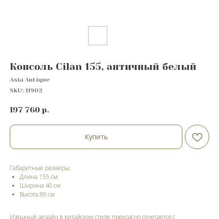
Консоль Cilan 155, античный белый
Asia Antique
SKU:
11902
197 760
р.
Купить
Габаритные размеры:
Длина 155 см
Ширина 40 см
Высота 89 cм
Изящный дизайн в китайском стиле прекрасно сочетается с