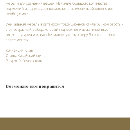
мебели для хранения вещей. Наличие большого количества
отделений и ящиков дает возможность разместить абсолютно все
необходимое.
Уникальная мебель в китайском традиционном стиле ручной работы -
это прекрасный выбор. который подчеркнет изысканный вкус
владельца дома и создаст безмятежную атмосферу Востока в любых
апартаментах.
Коллекция: Cilan
Стиль: Китайский стиль
Раздел: Рабочие столы
Возможно вам понравится